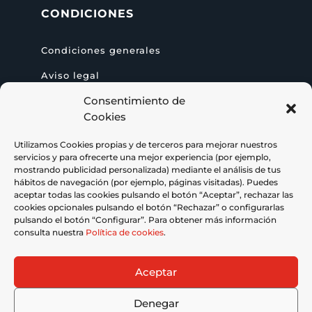
CONDICIONES
Condiciones generales
Aviso legal
Consentimiento de
Política de privacidad
Cookies
Política de Cookies
Utilizamos Cookies propias y de terceros para mejorar nuestros
Accesibilidad
servicios y para ofrecerte una mejor experiencia (por ejemplo,
mostrando publicidad personalizada) mediante el análisis de tus
hábitos de navegación (por ejemplo, páginas visitadas). Puedes
aceptar todas las cookies pulsando el botón “Aceptar”, rechazar las
cookies opcionales pulsando el botón “Rechazar” o configurarlas
CONTACTO
pulsando el botón “Configurar”. Para obtener más información
consulta nuestra
Política de cookies
.
656 62 81 92

filomatic@filomatic.es

Aceptar
Denegar