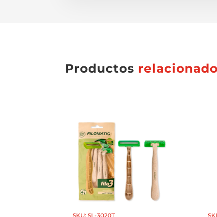
Productos
relacionad
SKU: SL-3020T
SK