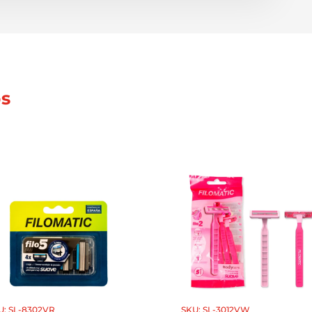
os
U: SL-8302VR
SKU: SL-3012VW