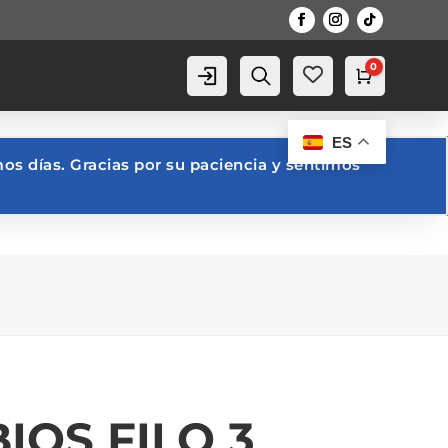
0
Cuenta
Buscar
Carro
0,00
€
ES
os días. Gracias por su paciencia y sentimos
IOS FILO 3