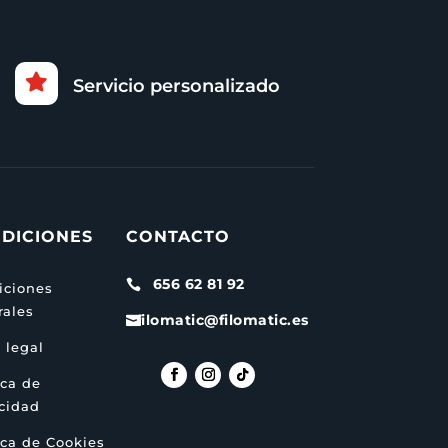

Servicio personalizado
DICIONES
CONTACTO
656 62 81 92

iciones
rales
filomatic@filomatic.es

 legal
ica de
acidad
ica de Cookies