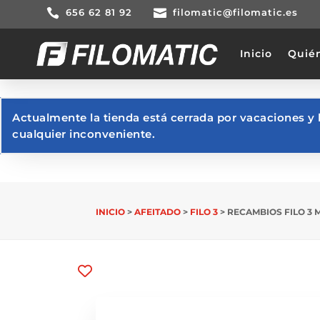

656 62 81 92

filomatic@filomatic.es
Inicio
Quié
Actualmente la tienda está cerrada por vacaciones y 
cualquier inconveniente.
INICIO
>
AFEITADO
>
FILO 3
> RECAMBIOS FILO 3 