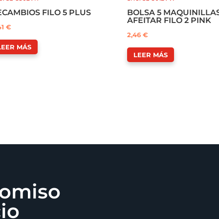
ECAMBIOS FILO 5 PLUS
BOLSA 5 MAQUINILLA
AFEITAR FILO 2 PINK
41
€
2,46
€
LEER MÁS
LEER MÁS
romiso
cio