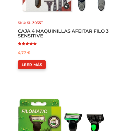
SKU: SL-3035T
CAJA 4 MAQUINILLAS AFEITAR FILO 3
SENSITIVE
Valorado con
4,77
€
5.00
de 5
LEER MÁS